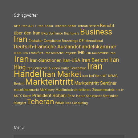
Schlagwörter
Bericht
AHK Iran
ARTE Iran
Basar Teheran
Bazar Tehran
Bericht
Business
über den Iran
Blog
Bpifrance
Buchpreis
Iran
Chabahar
Compliance Screenings
DE international
Deutsch-Iranische Auslandshandelskammer
IHK
DIHK
DW
Frankfurt
Französische Projekte
IHK-Roundtable Iran
Iran
Iran
Iran Bericht
Iran-Sanktionen
Iran-USA
Iran
Blog
Iran Computer & Video Game Foundation
Handel
Iran Market
Iran NoFilter
IWF
KPMG
Markteintritt
Markteintritt Seminar
Bericht
maschinenmarkt
McKinsey
Muslimisch-christliches Zusammenleben
n.tv
Präsident Rohani
NSTC Route
Rene Harun
Sanktionen
Statistiken
Teheran
Stuttgart
WB&K Iran Consulting
Menü