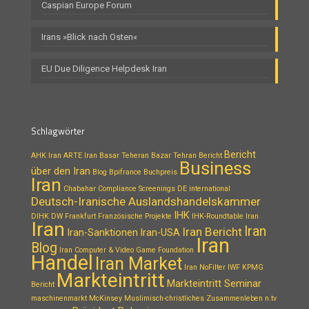
Caspian Europe Forum
Irans »Blick nach Osten«
EU Due Diligence Helpdesk Iran
Schlagwörter
Bericht
AHK Iran
ARTE Iran
Basar Teheran
Bazar Tehran
Bericht
Business
über den Iran
Blog
Bpifrance
Buchpreis
Iran
Chabahar
Compliance Screenings
DE international
Deutsch-Iranische Auslandshandelskammer
IHK
DIHK
DW
Frankfurt
Französische Projekte
IHK-Roundtable Iran
Iran
Iran
Iran Bericht
Iran-Sanktionen
Iran-USA
Iran
Blog
Iran Computer & Video Game Foundation
Handel
Iran Market
Iran NoFilter
IWF
KPMG
Markteintritt
Markteintritt Seminar
Bericht
maschinenmarkt
McKinsey
Muslimisch-christliches Zusammenleben
n.tv