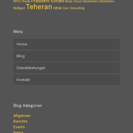
Präsident Rohani
NSTC Route
Rene Harun
Sanktionen
Statistiken
Teheran
Stuttgart
WB&K Iran Consulting
Menü
Home
Blog
Dienstleistungen
Kontakt
Blog-Kategorien
Allgemein
Berichte
Events
News