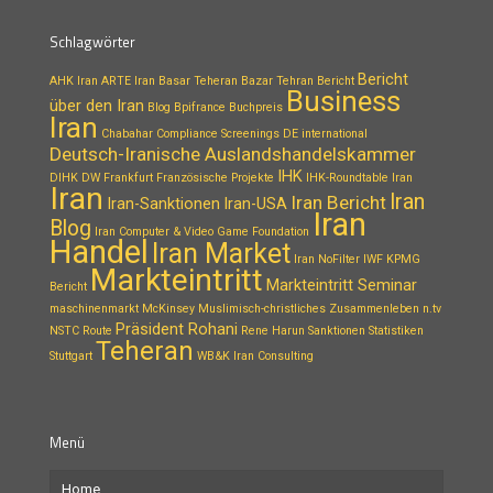
Schlagwörter
Bericht
AHK Iran
ARTE Iran
Basar Teheran
Bazar Tehran
Bericht
Business
über den Iran
Blog
Bpifrance
Buchpreis
Iran
Chabahar
Compliance Screenings
DE international
Deutsch-Iranische Auslandshandelskammer
IHK
DIHK
DW
Frankfurt
Französische Projekte
IHK-Roundtable Iran
Iran
Iran
Iran Bericht
Iran-Sanktionen
Iran-USA
Iran
Blog
Iran Computer & Video Game Foundation
Handel
Iran Market
Iran NoFilter
IWF
KPMG
Markteintritt
Markteintritt Seminar
Bericht
maschinenmarkt
McKinsey
Muslimisch-christliches Zusammenleben
n.tv
Präsident Rohani
NSTC Route
Rene Harun
Sanktionen
Statistiken
Teheran
Stuttgart
WB&K Iran Consulting
Menü
Home