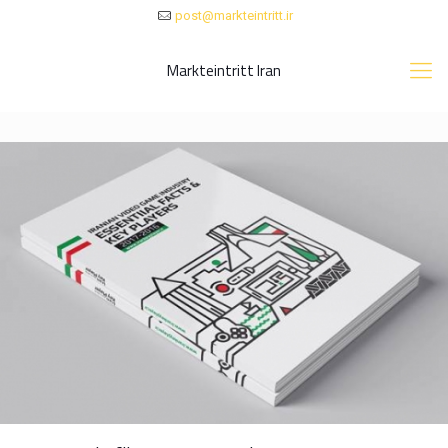
post@markteintritt.ir
Markteintritt Iran