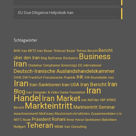
EU Due Diligence Helpdesk Iran
Schlagwörter
Bericht
AHK Iran
ARTE Iran
Basar Teheran
Bazar Tehran
Bericht
Business
über den Iran
Blog
Bpifrance
Buchpreis
Iran
Chabahar
Compliance Screenings
DE international
Deutsch-Iranische Auslandshandelskammer
IHK
DIHK
DW
Frankfurt
Französische Projekte
IHK-Roundtable Iran
Iran
Iran
Iran Bericht
Iran-Sanktionen
Iran-USA
Iran
Blog
Iran Computer & Video Game Foundation
Handel
Iran Market
Iran NoFilter
IWF
KPMG
Markteintritt
Markteintritt Seminar
Bericht
maschinenmarkt
McKinsey
Muslimisch-christliches Zusammenleben
n.tv
Präsident Rohani
NSTC Route
Rene Harun
Sanktionen
Statistiken
Teheran
Stuttgart
WB&K Iran Consulting