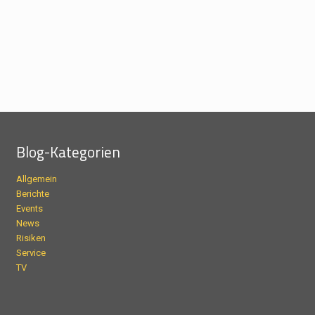
Blog-Kategorien
Allgemein
Berichte
Events
News
Risiken
Service
TV