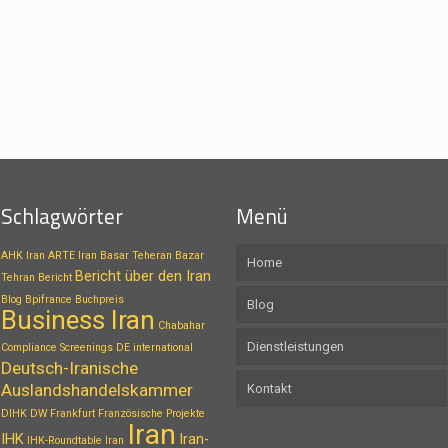
Schlagwörter
Menü
AHK Iran
ARTE Iran
Basar Teheran
Bazar
Home
Bericht über den Iran
Tehran
Bericht
Blog
Bpifrance
Buchpreis
Blog
Business Iran
Chabahar
Dienstleistungen
Compliance Screenings
DE international
Deutsch-Iranische
Auslandshandelskammer
Kontakt
DIHK
DW
Frankfurt
Französische Projekte
Iran
IHK
Iran-
IHK-Roundtable Iran