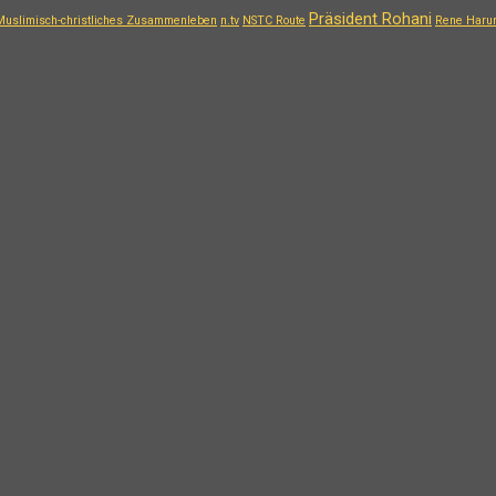
Präsident Rohani
Muslimisch-christliches Zusammenleben
n.tv
NSTC Route
Rene Haru