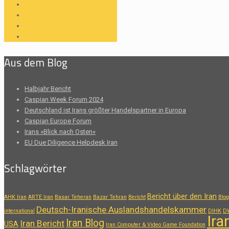
News
Risiken
Service
TV
Aus dem Blog
Halbjahr Bericht
Caspian Week Forum 2024
Deutschland ist Irans größter Handelspartner in Europa
Caspian Europe Forum
Irans »Blick nach Osten«
EU Due Diligence Helpdesk Iran
Schlagwörter
Bericht über den Iran
AHK Iran
ARTE Iran
Basar Teheran
Bazar Tehran
Bericht
Blog
Deutsch-Iranische Auslandshandelskammer
international
DIHK
D
Ira
Iran Blog
Iran Bericht
USA
Iran Computer & Video Game Foundation