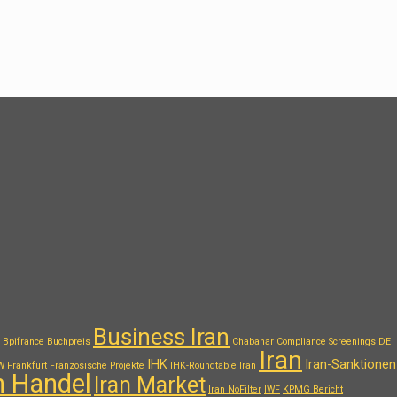
Business Iran
Bpifrance
Buchpreis
Chabahar
Compliance Screenings
DE
Iran
IHK
Iran-Sanktionen
W
Frankfurt
Französische Projekte
IHK-Roundtable Iran
n Handel
Iran Market
Iran NoFilter
IWF
KPMG Bericht