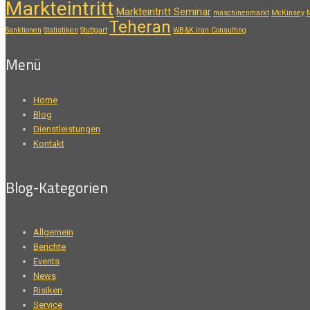
Markteintritt
Markteintritt Seminar
maschinenmarkt
McKinsey
Teheran
Sanktionen
Statistiken
Stuttgart
WB&K Iran Consulting
Menü
Home
Blog
Dienstleistungen
Kontakt
Blog-Kategorien
Allgemein
Berichte
Events
News
Risiken
Service